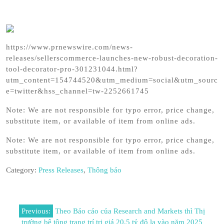
https://www.prnewswire.com/news-
releases/sellerscommerce-launches-new-robust-decoration-
tool-decorator-pro-301231044.html?
utm_content=154744520&utm_medium=social&utm_sourc
e=twitter&hss_channel=tw-2252661745
Note: We are not responsible for typo error, price change,
substitute item, or available of item from online ads.
Note: We are not responsible for typo error, price change,
substitute item, or available of item from online ads.
Category:
Press Releases
,
Thông báo
Post
Previous:
Theo Báo cáo của Research and Markets thì Thị
navigation
trường bê tông trang trí trị giá 20,5 tỷ đô la vào năm 2025