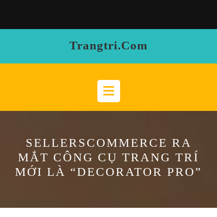
Skip
to
content
Trangtri.com
Open
Button
SELLERSCOMMERCE RA
MẮT CÔNG CỤ TRANG TRÍ
MỚI LÀ “DECORATOR PRO”