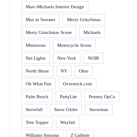
Marc-Michaels Interior Design
Max in Sweater
Merry Grinchmas
Merry Grinchmas Scene
Michaels
Minnesota
Motorcycle Scene
Net Lights
New York
NOIR
North Shore
NY
Ohio
Oh What Fun
Overstock.com
Palm Beach
PartyLite
Penney OpCo
Snowfall
Snow Globe
Snowman
Tree Topper
Wayfair
Williams Sonoma
Z Gallerie