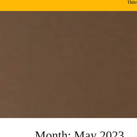
Thit
Month:
May 2023