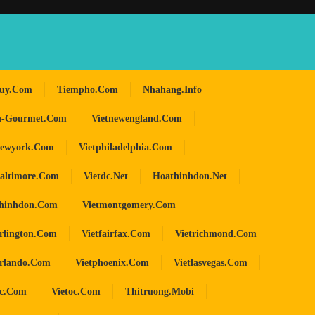
huy.com
Tiempho.com
Nhahang.info
n-Gourmet.com
Vietnewengland.com
newyork.com
Vietphiladelphia.com
baltimore.com
Vietdc.net
Hoathinhdon.net
hinhdon.com
Vietmontgomery.com
arlington.com
Vietfairfax.com
Vietrichmond.com
orlando.com
Vietphoenix.com
Vietlasvegas.com
oc.com
Vietoc.com
Thitruong.mobi