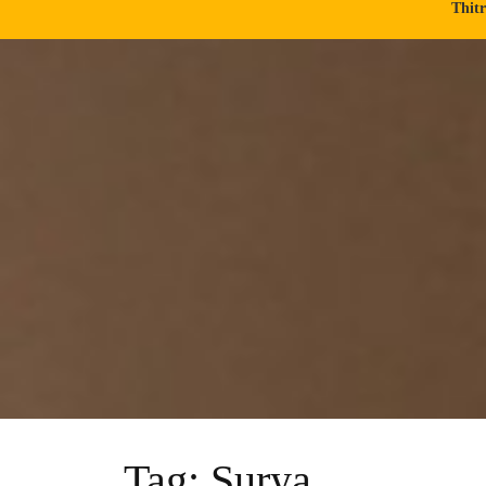
Thit
Tag:
Surya