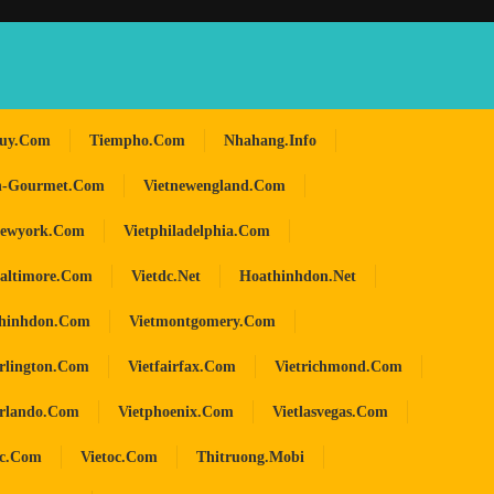
huy.com
Tiempho.com
Nhahang.info
n-Gourmet.com
Vietnewengland.com
newyork.com
Vietphiladelphia.com
baltimore.com
Vietdc.net
Hoathinhdon.net
hinhdon.com
Vietmontgomery.com
arlington.com
Vietfairfax.com
Vietrichmond.com
orlando.com
Vietphoenix.com
Vietlasvegas.com
oc.com
Vietoc.com
Thitruong.mobi