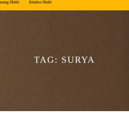
ruong.mobi
Kinhte.mobi
TAG:
SURYA