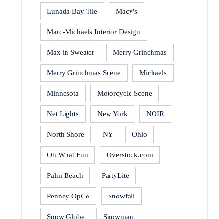
Lunada Bay Tile
Macy's
Marc-Michaels Interior Design
Max in Sweater
Merry Grinchmas
Merry Grinchmas Scene
Michaels
Minnesota
Motorcycle Scene
Net Lights
New York
NOIR
North Shore
NY
Ohio
Oh What Fun
Overstock.com
Palm Beach
PartyLite
Penney OpCo
Snowfall
Snow Globe
Snowman